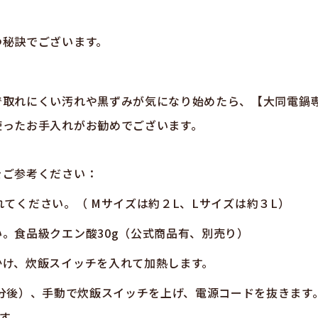
つ秘訣でございます。
で取れにくい汚れや黒ずみが気になり始めたら、【大同電鍋
使ったお手入れがお勧めでございます。
をご参考ください：
れてください。（
M
サイズは約２
L
、
L
サイズは約３
L
）
い。食品級クエン酸
30g
（公式商品有、別売り）
かけ、炊飯スイッチを入れて加熱します。
分後）、手動で炊飯スイッチを上げ、電源コードを抜きます
す。