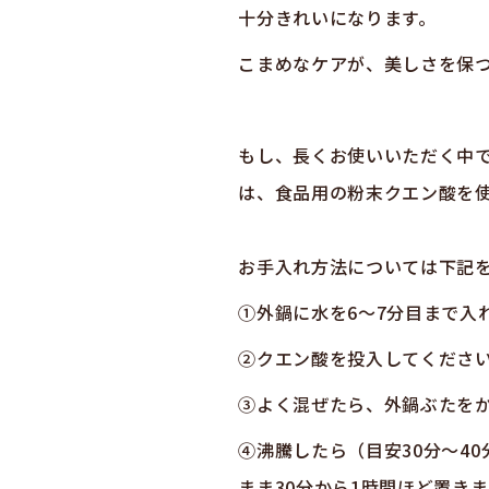
十分きれいになります。
こまめなケアが、美しさを保
もし、長くお使いいただく中
は、食品用の粉末クエン酸を
お手入れ方法については下記
①外鍋に水を
6
〜
7
分目まで入
②クエン酸を投入してくださ
③よく混ぜたら、外鍋ぶたを
④沸騰したら（目安
30
分～
40
まま
30
分から
1
時間ほど置きま