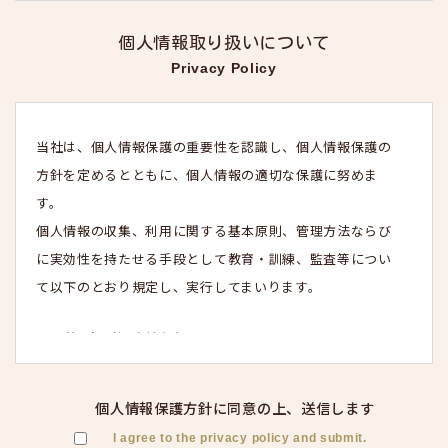
個人情報取り扱いについて
Privacy Policy
当社は、個人情報保護の重要性を認識し、個人情報保護の
方針を定めるとともに、個人情報の適切な保護に努めま
す。
個人情報の収集、利用に関する基本原則、管理方法ならび
に実効性を持たせる手段として教育・訓練、監査等につい
て以下のとおり規定し、実行してまいります。
第1条（個人情報）
「個人情報」とは、個人情報の保護に関する法律（平成15
年法律第57号、以下「個人情報保護法」といいます。）に
個人情報保護方針に同意の上、送信
します
いう「個人情報」を指し、生存する個人に関する情報であ
I agree to the privacy policy and submit.