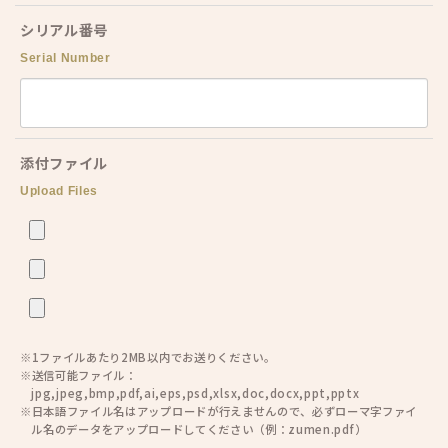
シリアル番号
Serial Number
添付ファイル
Upload Files
※1ファイルあたり2MB以内でお送りください。
※送信可能ファイル：
jpg,jpeg,bmp,pdf,ai,eps,psd,xlsx,doc,docx,ppt,pptx
※日本語ファイル名はアップロードが行えませんので、必ずローマ字ファイ
ル名のデータをアップロードしてください（例：zumen.pdf）