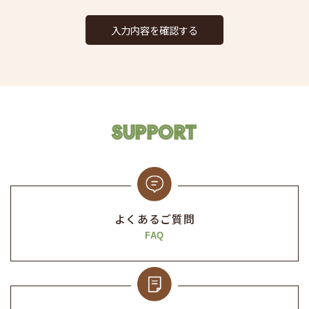
って、当該情報に含まれる氏名、生年月日その他の記述等
により特定の個人を識別できるもの又は個人識別符号が含
入力内容を確認する
まれるものを指します。
第2条（個人情報の取得と利用）
当社は、以下の目的に必要な範囲で、ご本人の個⼈情報を
取得し、取得した情報を利用させていただきます。
SUPPORT
以下の⽬的の範囲を超えて個⼈情報を利⽤する場合には、
事前に適切な⽅法でご本人からの同意を得るものとしま
す。
お問い合わせへの対応。
よくあるご質問
求人採用における面接の日時および、選考結果の連
FAQ
絡。
取得した閲覧・購買履歴等の情報を分析し、ユーザー
に適した新商品・サービスをお知らせするためのユー