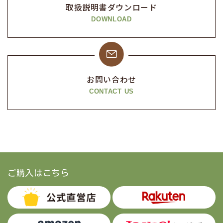
取扱説明書
ダウンロード
ザーが利用しているサービスの新機能や更新情報、キ
DOWNLOAD
ャンペーン情報などをメール送付によるご案内。
ユーザーが利用しているサービスのメンテナンスな
ど、必要に応じたご連絡をするため。
利用規約に違反したユーザーの特定、その他不正不当
お問い合わせ
な目的でサービスを利用したユーザーの特定をし、ご
CONTACT US
利用をお断りするため。
個人情報の利用目的は、変更前後の関連性について合理性
が認められる場合に限って変更するものとします。
個人情報の利用目的について変更を行った際は、変更後の
目的について当社所定の方法によってユーザーに通知し、
ご購入はこちら
加えてWebサイト上にも公表するものとします。
第3条（個人情報の管理と保護）
個人情報の管理は、厳重に行うこととし、次に掲げる場合