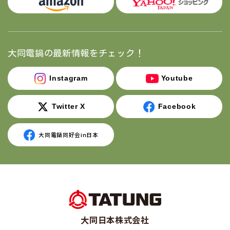
を除き、ご本人の同意がない限り、第三者に対しデータを
開示・提供することはいたしません。また、安全性を考慮
し、個人情報への不正アクセス、個人情報の紛失、破壊、
改ざん及び漏えい等のリスクに対する予防ならびに是正に
大同電鍋の最新情報をチェック！
関する対策を講じます。
Instagram
Youtube
人の生命、身体又は財産の保護のために必要がある場
合であって、本人の同意を得ることが困難である場
Twitter X
Facebook
合。
公衆衛生の向上又は児童の健全な育成の推進のために
大同電鍋同好会in日本
特に必要がある場合であって、本人の同意を得ること
が困難である場合。
国の機関若しくは地方公共団体又はその委託を受けた
者が法令の定める事務を遂行することに対して協力す
る必要がある場合であって、本人の同意を得ることに
大同日本株式会社
より当該事務の遂行に支障を及ぼすおそれがある場