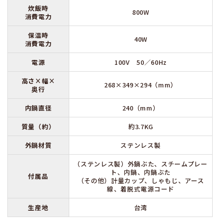
炊飯時
800W
消費電力
保温時
40W
消費電力
電源
100V 50／60Hz
高さ×幅×
268×349×294（mm）
奥行
内鍋直径
240（mm）
質量（約）
約3.7KG
外鍋材質
ステンレス製
（ステンレス製）外鍋ぶた、スチームプレー
ト、内鍋、内鍋ぶた
付属品
（その他）計量カップ、しゃもじ、アース
線、着脱式電源コード
生産地
台湾