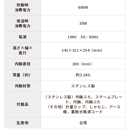
炊飯時
600W
消費電力
保温時
35W
消費電力
電源
100V 50／60Hz
高さ×幅×
242×311×254（mm）
奥行
内鍋直径
200（mm）
質量（約）
約3.2KG
外鍋材質
ステンレス製
（ステンレス製）外鍋ぶた、スチームプレー
ト、内鍋、内鍋ぶた
付属品
（その他）計量カップ、しゃもじ、アース
線、着脱式電源コード
生産地
台湾