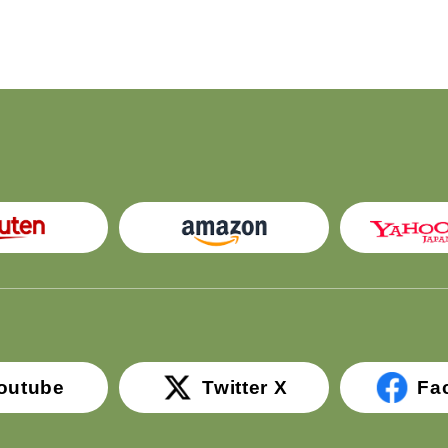
outube
Twitter X
Fa