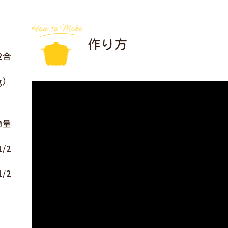
作り方
2合
g）
適量
/2
/2