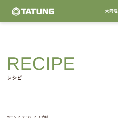
大同電
RECIPE
レシピ
ホーム
>
すべて
> お赤飯