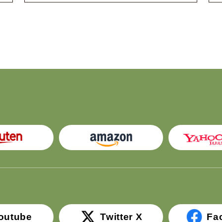
outube
Twitter X
Fa