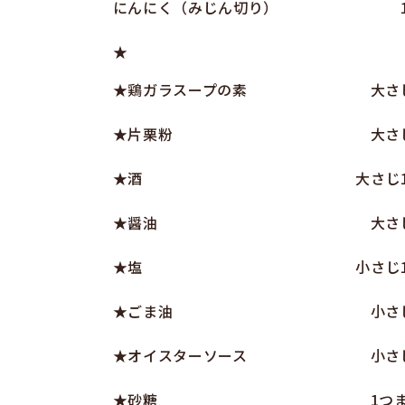
にんにく（みじん切り）
★
★鶏ガラスープの素
大さ
★片栗粉
大さ
★酒
大さじ1
★醤油
大さ
★塩
小さじ1
★ごま油
小さ
★オイスターソース
小さ
★砂糖
1つ