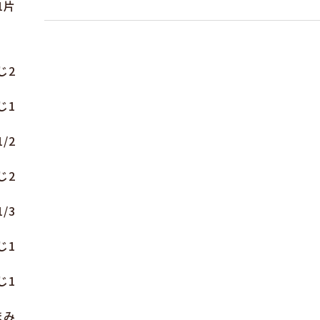
1片
じ2
じ1
/2
じ2
/3
じ1
じ1
まみ