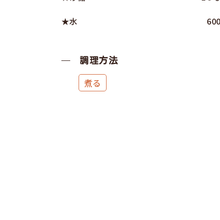
★水
60
調理方法
煮る