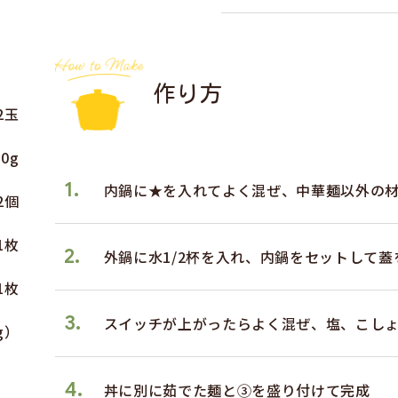
作り方
2玉
80g
1.
内鍋に★を入れてよく混ぜ、中華麺以外の
/2個
1枚
2.
外鍋に水1/2杯を入れ、内鍋をセットして
1枚
3.
スイッチが上がったらよく混ぜ、塩、こし
g）
4.
丼に別に茹でた麺と③を盛り付けて完成