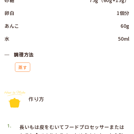
砂糖
75g（60g+15g）
卵白
1個分
あんこ
60g
水
50ml
調理方法
蒸す
作り方
1.
長いもは皮をむいてフードプロセッサーまたは