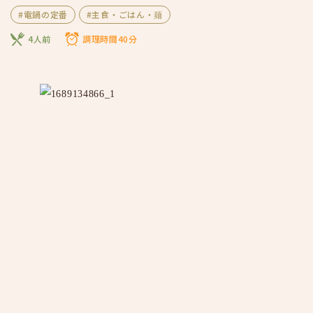
#電鍋の定番
#主食・ごはん・麺
4人前
調理時間40分