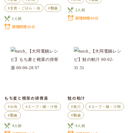
#主食・ごはん・麺
#動画
2人前
調理時間45分
1人前
調理時間30分
もち麦と根菜の排骨湯
鮭の粕汁
#お肉
#スープ・鍋・汁物
#魚介
#スープ・鍋・汁物
#動画
#動画
4人前
4人前