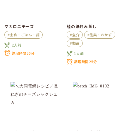
マカロニチーズ
鮭の紙包み蒸し
#主食・ごはん・麺
#魚介
#副菜・おかず
#動画
2人前
調理時間50分
1人前
調理時間25分