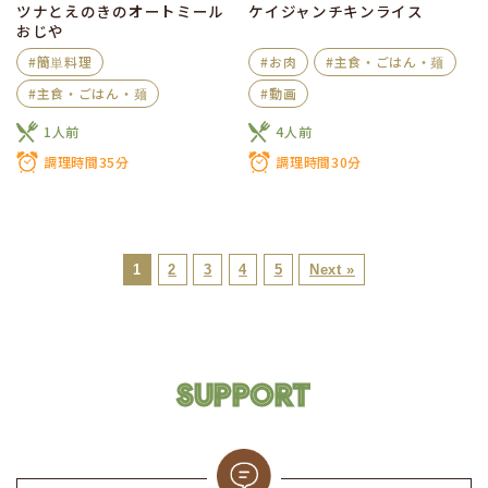
ツナとえのきのオートミール
ケイジャンチキンライス
おじや
#簡単料理
#お肉
#主食・ごはん・麺
#主食・ごはん・麺
#動画
1人前
4人前
調理時間35分
調理時間30分
1
2
3
4
5
Next »
SUPPORT