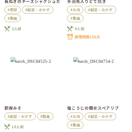
長ねぎのチーズシャクシュカ
手羽先入りどて焼き
#野菜
#副菜・おかず
#お肉
#副菜・おかず
#動画
#動画
2人前
4人前
調理時間150分
即席みそ
塩こうじの簡単スペアリブ
#副菜・おかず
#動画
#お肉
#副菜・おかず
#動画
10人前