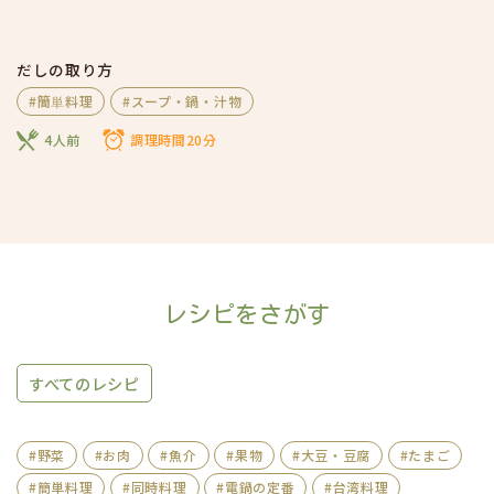
だしの取り方
#簡単料理
#スープ・鍋・汁物
4人前
調理時間20分
レシピをさがす
すべてのレシピ
#野菜
#お肉
#魚介
#果物
#大豆・豆腐
#たまご
#簡単料理
#同時料理
#電鍋の定番
#台湾料理