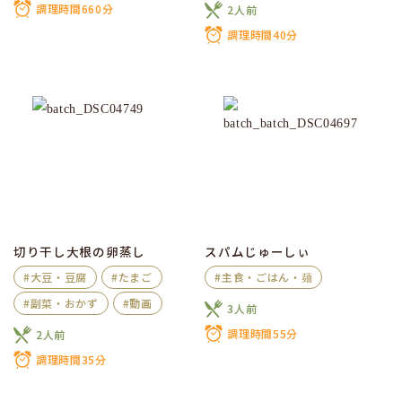
調理時間660分
2人前
調理時間40分
切り干し大根の卵蒸し
スパムじゅーしぃ
#大豆・豆腐
#たまご
#主食・ごはん・麺
#副菜・おかず
#動画
3人前
調理時間55分
2人前
調理時間35分