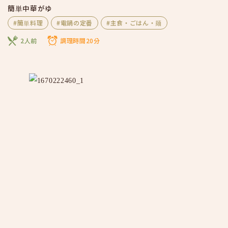
簡単中華がゆ
#簡単料理
#電鍋の定番
#主食・ごはん・麺
2人前
調理時間20分