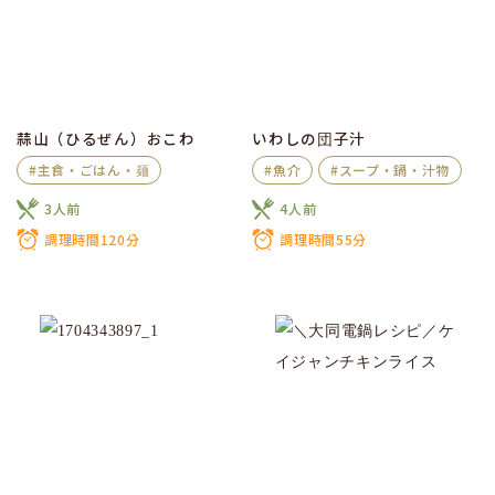
蒜山（ひるぜん）おこわ
いわしの団子汁
#主食・ごはん・麺
#魚介
#スープ・鍋・汁物
3人前
4人前
調理時間120分
調理時間55分