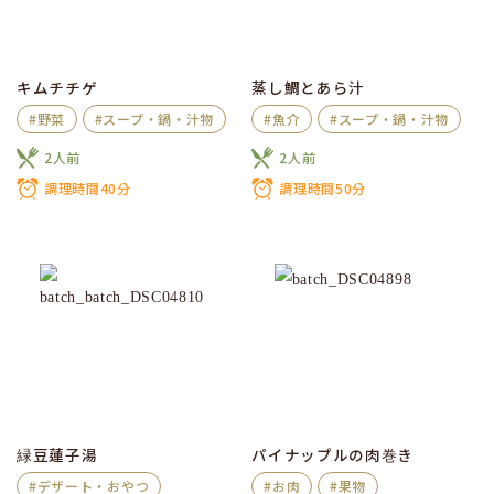
キムチチゲ
蒸し鯛とあら汁
#野菜
#スープ・鍋・汁物
#魚介
#スープ・鍋・汁物
2人前
2人前
調理時間40分
調理時間50分
緑豆蓮子湯
パイナップルの肉巻き
#デザート・おやつ
#お肉
#果物