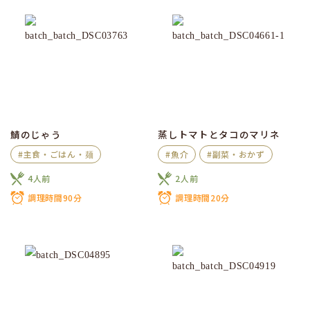
鯖のじゃう
蒸しトマトとタコのマリネ
#主食・ごはん・麺
#魚介
#副菜・おかず
4人前
2人前
調理時間90分
調理時間20分