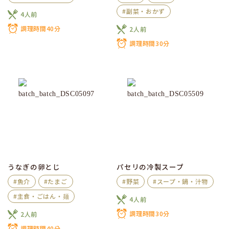
#副菜・おかず
4人前
調理時間40分
2人前
調理時間30分
うなぎの卵とじ
パセリの冷製スープ
#魚介
#たまご
#野菜
#スープ・鍋・汁物
#主食・ごはん・麺
4人前
調理時間30分
2人前
調理時間40分