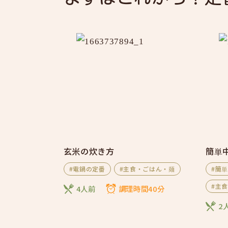
玄米の炊き方
簡単
#電鍋の定番
#主食・ごはん・麺
#簡
#主
4人前
調理時間40分
2