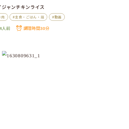
イジャンチキンライス
お肉
#主食・ごはん・麺
#動画
4人前
調理時間30分