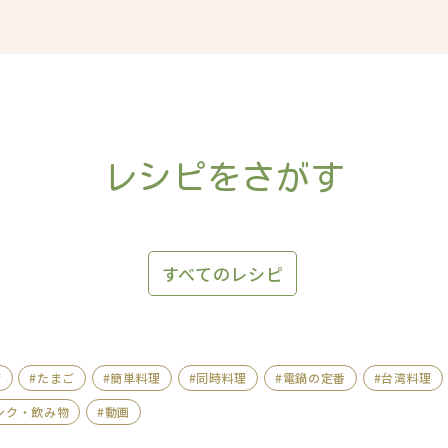
レシピをさがす
すべてのレシピ
腐
#たまご
#簡単料理
#同時料理
#電鍋の定番
#台湾料理
ンク・飲み物
#動画