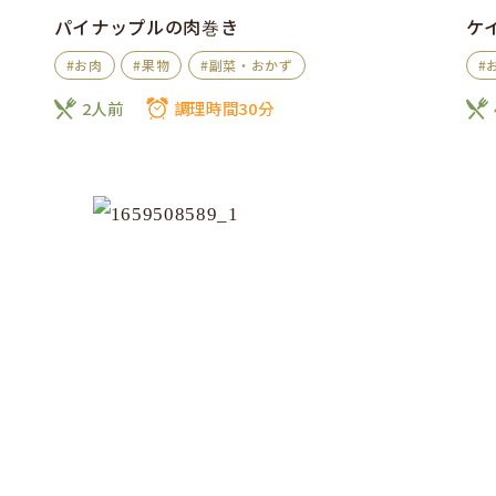
パイナップルの肉巻き
ケ
#お肉
#果物
#副菜・おかず
#
2人前
調理時間30分