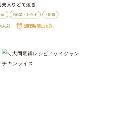
羽先入りどて焼き
お肉
#副菜・おかず
#動画
4人前
調理時間150分