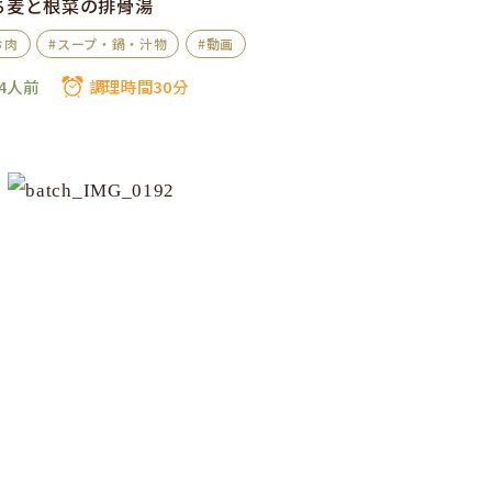
ち麦と根菜の排骨湯
お肉
#スープ・鍋・汁物
#動画
4人前
調理時間30分