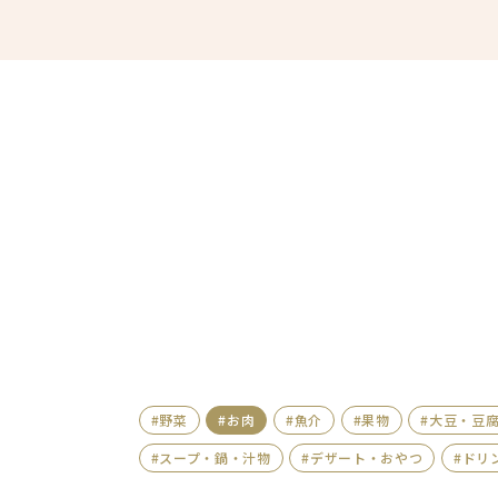
#野菜
#お肉
#魚介
#果物
#大豆・豆
#スープ・鍋・汁物
#デザート・おやつ
#ドリ