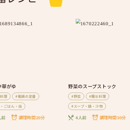
中華がゆ
野菜のスープストック
単料理
#電鍋の定番
#野菜
#簡単料理
食・ごはん・麺
#スープ・鍋・汁物
人前
調理時間20分
4人前
調理時間30分