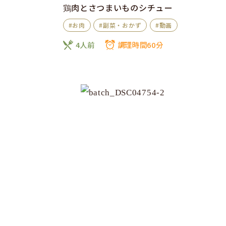
鶏肉とさつまいものシチュー
#お肉
#副菜・おかず
#動画
4人前
調理時間60分