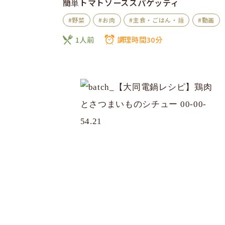
簡単トマトソーススパゲッティ
#野菜
#お肉
#主食・ごはん・麺
#動画
1人前
調理時間30分