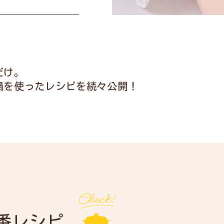
だけ。
鍋を使ったレシピを続々公開！
番レシピ