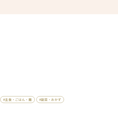
#主食・ごはん・麺
#副菜・おかず