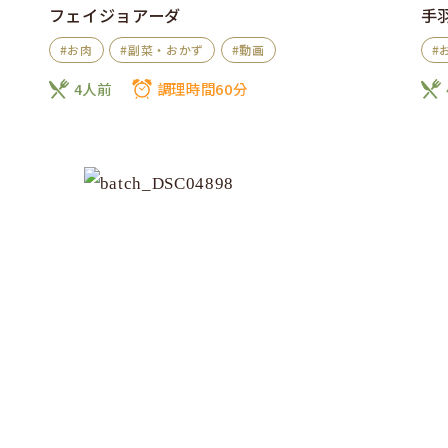
フェイジョアーダ
手
#お肉
#副菜・おかず
#動画
#
4人前
調理時間60分