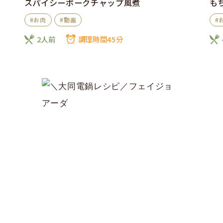
スパイシーポークチャップ風煮
も
#お肉
#動画
#
2人前
調理時間45分