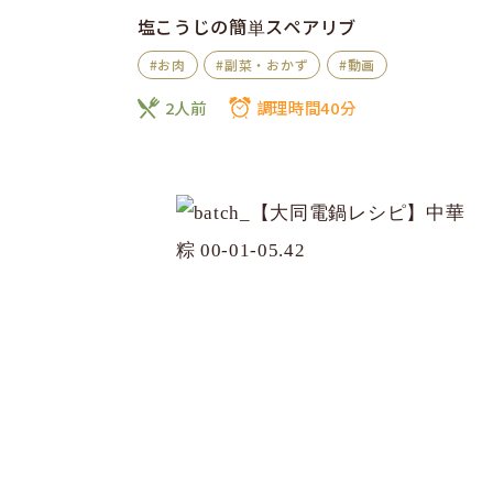
塩こうじの簡単スペアリブ
#お肉
#副菜・おかず
#動画
2人前
調理時間40分