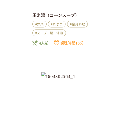
玉米湯（コーンスープ）
#野菜
#たまご
#台湾料理
#スープ・鍋・汁物
4人前
調理時間15分