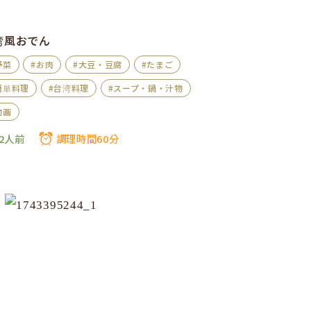
湾風おでん
野菜
#お肉
#大豆・豆腐
#たまご
簡単料理
#台湾料理
#スープ・鍋・汁物
動画
2人前
調理時間60分