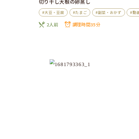
切り干し大根の卵蒸し
#大豆・豆腐
#たまご
#副菜・おかず
#動
2人前
調理時間35分