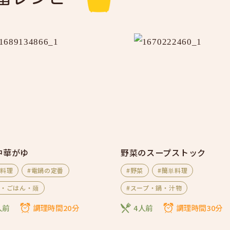
中華がゆ
野菜のスープストック
単料理
#電鍋の定番
#野菜
#簡単料理
食・ごはん・麺
#スープ・鍋・汁物
人前
調理時間20分
4人前
調理時間30分