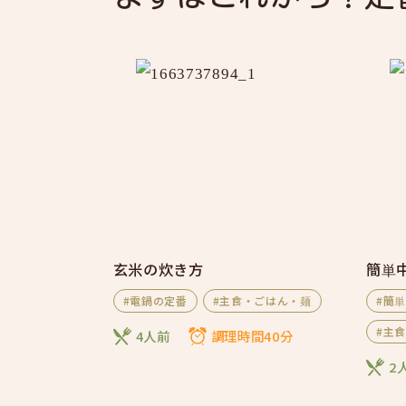
玄米の炊き方
簡単
#電鍋の定番
#主食・ごはん・麺
#簡
#主
4人前
調理時間40分
2