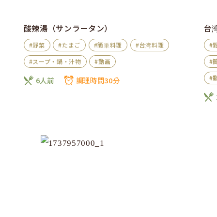
酸辣湯（サンラータン）
台
#野菜
#たまご
#簡単料理
#台湾料理
#
#スープ・鍋・汁物
#動画
#
#
6人前
調理時間30分