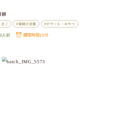
泉卵
たまご
#電鍋の定番
#デザート・おやつ
3人前
調理時間15分