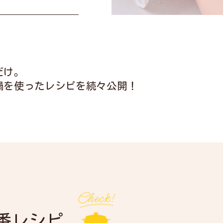
だけ。
鍋を使ったレシピを続々公開！
番レシピ