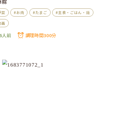
華粽
野菜
#お肉
#たまご
#主食・ごはん・麺
動画
6人前
調理時間300分