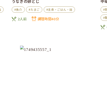
うなぎの卵とじ
中
画
#魚介
#たまご
#主食・ごはん・麺
#
#
2人前
調理時間40分