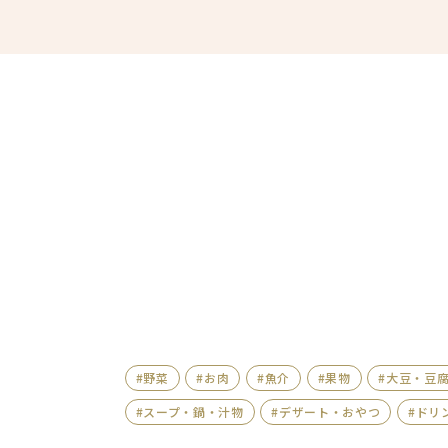
#野菜
#お肉
#魚介
#果物
#大豆・豆
#スープ・鍋・汁物
#デザート・おやつ
#ドリ