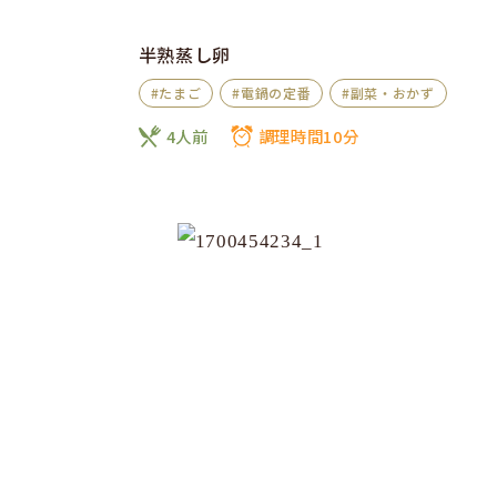
半熟蒸し卵
#たまご
#電鍋の定番
#副菜・おかず
4人前
調理時間10分