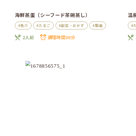
海鮮蒸蛋（シーフード茶碗蒸し）
温
#魚介
#たまご
#副菜・おかず
#動画
#
2人前
調理時間30分