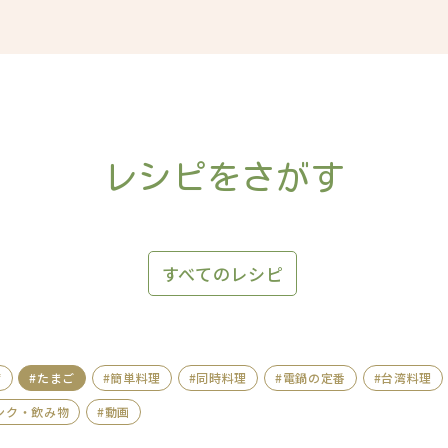
レシピをさがす
すべてのレシピ
腐
#たまご
#簡単料理
#同時料理
#電鍋の定番
#台湾料理
ンク・飲み物
#動画