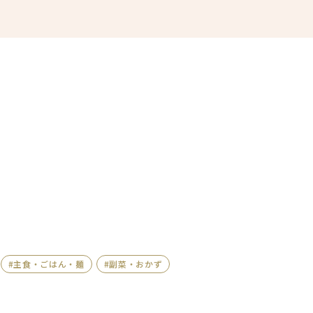
#主食・ごはん・麺
#副菜・おかず